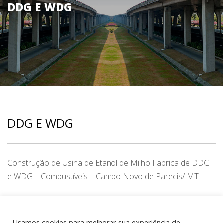
DDG E WDG
DDG E WDG
Construção de Usina de Etanol de Milho Fabrica de DDG
e WDG – Combustíveis – Campo Novo de Parecis/ MT
CATEGORY
Industriais
,
Mato Grosso
Usamos cookies para melhorar sua experiência de