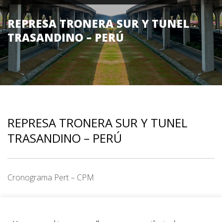
REPRESA TRONERA SUR Y TUNEL
TRASANDINO – PERÚ
REPRESA TRONERA SUR Y TUNEL
TRASANDINO – PERÚ
Cronograma Pert – CPM
CATEGORY
Barragens (Hidrelétricas)
,
Peru