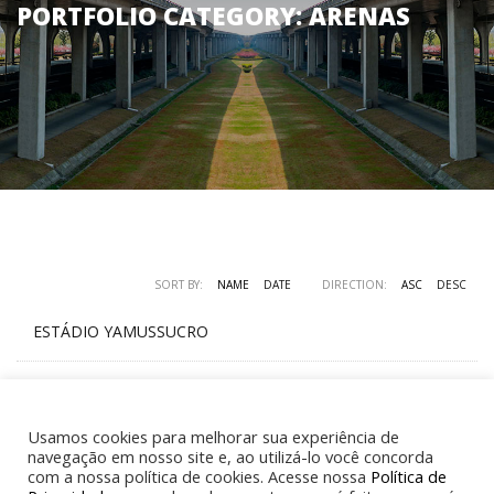
PORTFOLIO CATEGORY:
ARENAS
SORT BY:
NAME
DATE
DIRECTION:
ASC
DESC
ESTÁDIO YAMUSSUCRO
Estádio Yamussucro Centros de Treinamento e Moradia de Atletas
Para o CAN 2021 – Estádio – Yamussucro / ...
Usamos cookies para melhorar sua experiência de
navegação em nosso site e, ao utilizá-lo você concorda
com a nossa política de cookies. Acesse nossa
Política de
ESTÁDIO SAN PEDRO