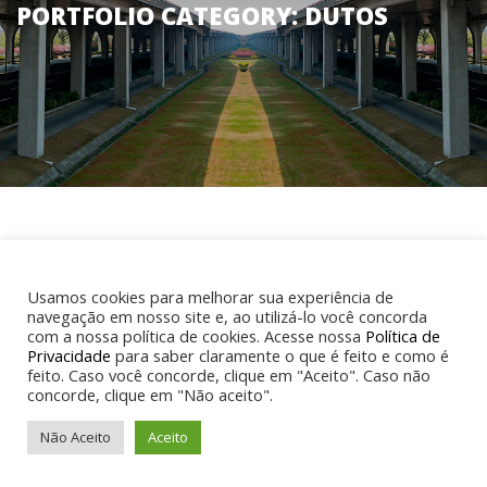
PORTFOLIO CATEGORY:
DUTOS
SORT BY:
NAME
DATE
DIRECTION:
ASC
DESC
Usamos cookies para melhorar sua experiência de
navegação em nosso site e, ao utilizá-lo você concorda
DUTOVIA GUARAREMA SCS
com a nossa política de cookies. Acesse nossa
Política de
Privacidade
para saber claramente o que é feito e como é
feito. Caso você concorde, clique em "Aceito". Caso não
Serviços de Construção e Montagem da Dutovia Guararema SCS –
concorde, clique em "Não aceito".
Etanolduto – São Caetano do Sul / SP...
Não Aceito
Aceito